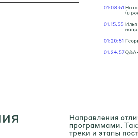
01:08:51
Ната
(в р
01:15:55
Илья
напр
01:20:51
Геор
01:24:57
Q&A-
ния
Направления отлич
программами. Так
треки и этапы пос