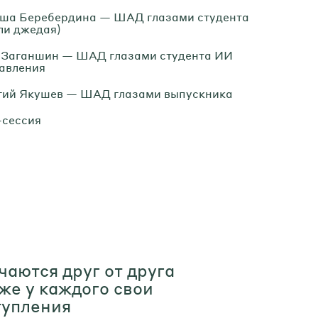
ша Беребердина — ШАД глазами студента
оли джедая)
 Заганшин — ШАД глазами студента ИИ
авления
гий Якушев — ШАД глазами выпускника
сессия
аются друг от друга
же у каждого свои
тупления