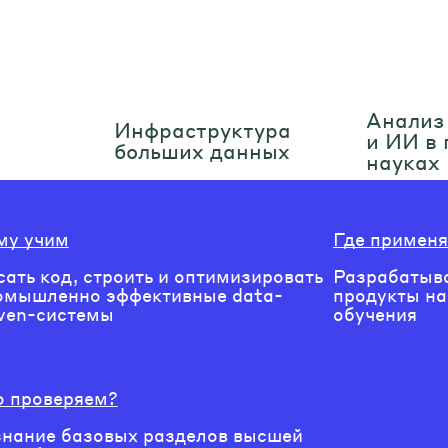
Анализ
Инфраструктура
и ИИ в
больших данных
науках
му учим
Где применя
ать код, строить и оптимизировать
Разрабатыв
омышленно эффективные data-
продукты на
iven-системы
обучения
о проверяем?
знание базовых разделов высшей