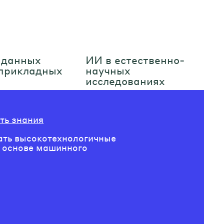
 данных
ИИ в естественно-
 прикладных
научных
исследованиях
ть знания
Дл
ать высокотехнологичные
Дл
 основе машинного
с 
пр
их
в 
но
Ка