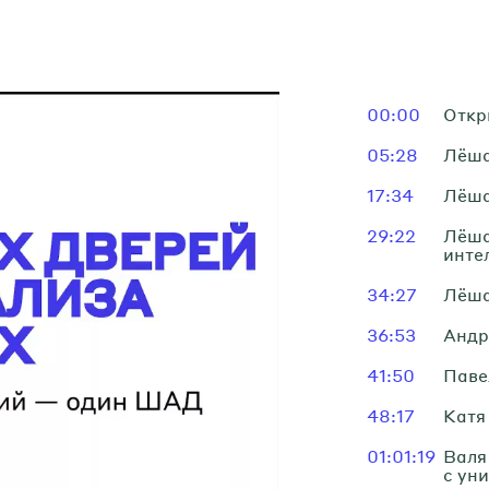
00:00
Откр
05:28
Лёша
17:34
Лёша
29:22
Лёша
инте
34:27
Лёша
36:53
Андр
41:50
Паве
48:17
Катя
01:01:19
Валя
с ун