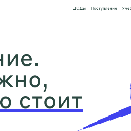
ДОДы
Поступление
Учё
ие.
жно,
о стоит