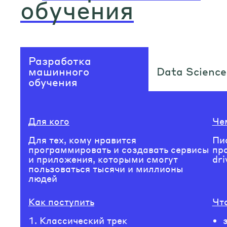
обучения
Разработка
машинного
Data Science
обучения
Для кого
Че
Для тех, кому нравится
Пис
программировать и создавать сервисы
пр
и приложения, которыми смогут
dr
пользоваться тысячи и миллионы
людей
Как поступить
Чт
Классический трек