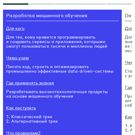
Разработка машинного обучения
Dat
Для кого
Для 
Для тех, кому нравится программировать
Для 
и создавать сервисы и приложения, которыми
анал
смогут пользоваться тысячи и миллионы людей
их э
эксп
Чему учим
Чему
Писать код, строить и оптимизировать
промышленно эффективные data-driven-системы
Стат
с ра
Где применять знания
Где 
Разрабатывать высокотехнологичные продукты
на основе машинного обучения
Пров
опти
собс
Как поступить
Классический трек
Как 
Альтернативный трек
Кл
Ал
Что проверяем?